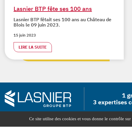
Lasnier BTP fête ses 100 ans
Lasnier BTP fêtait ses 100 ans au Château de
Blois le 09 juin 2023.
15 juin 2023
LIRE LA SUITE
1 g
3 expertises 
Ce site utilise des cookies et vous donne le contrôle su
CONTACT :
8 Rue Jules Berthonneau
41000
Blois
Tél.