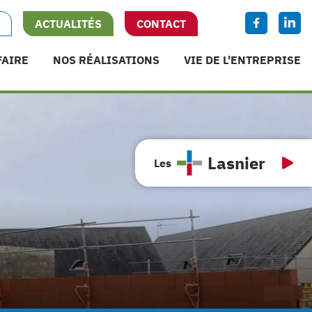
Facebook :
Linkedi
ACTUALITÉS
CONTACT
FAIRE
NOS RÉALISATIONS
VIE DE L'ENTREPRISE
Lasnier
Les
On s'occupe de tout
Travaux d’urgence
On vous accompagne