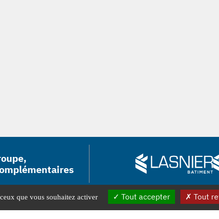
roupe,
complémentaires
Tout accepter
Tout re
r ceux que vous souhaitez activer
 :
02 54 20 07 01
Mentions léga