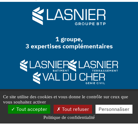
1 groupe,
3 expertises complémentaires
CONTACT :
Ce site utilise des cookies et vous donne le contrôle sur ceux que
8 Rue Jules Berthonneau
41000
Blois
vous souhaitez activer
Tél. :
02 54 20 07 01
Tout accepter
Tout refuser
Personnaliser
Politique de confidentialité
Mentions légales
Politique de confidentialité
Cookies
Conception et hébergement AXN
2023-2026