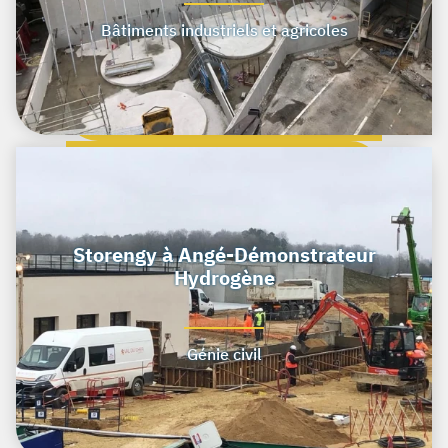
Bâtiments industriels et agricoles
Storengy à Angé-Démonstrateur
Hydrogène
Génie civil