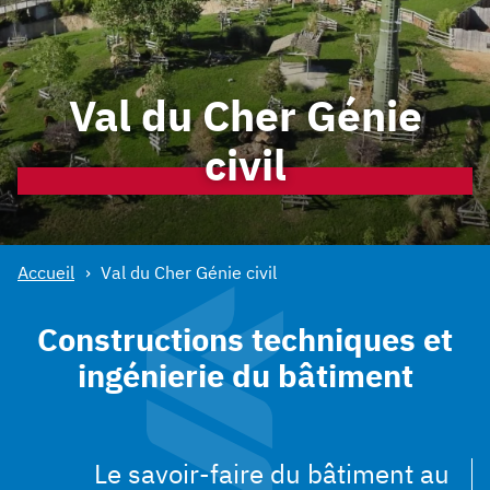
Maçonnerie traditionnelle
Gestion de carrière
Travaux publics
CONTACT
Travaux spéciaux
Val du Cher Génie
Facebook :
Linkedin :
civil
Accueil
Val du Cher Génie civil
Constructions techniques et
ingénierie du bâtiment
Le savoir-faire du bâtiment au